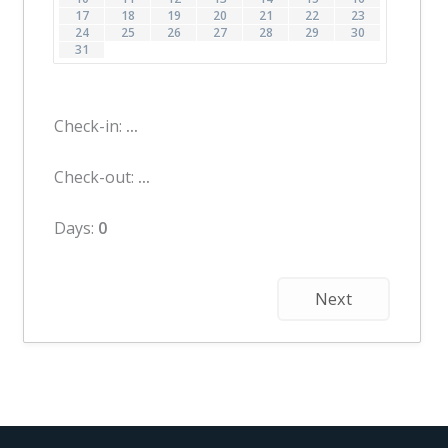
17
18
19
20
21
22
23
24
25
26
27
28
29
30
31
Check-in:
...
Check-out:
...
Days:
0
Next