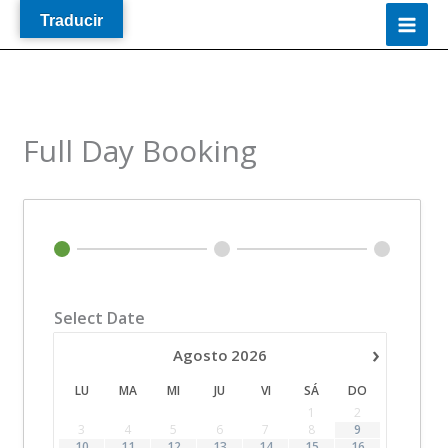
Ir
Traducir
al
contenido
Full Day Booking
Select Date
›
Agosto
2026
LU
MA
MI
JU
VI
SÁ
DO
1
2
3
4
5
6
7
8
9
10
11
12
13
14
15
16